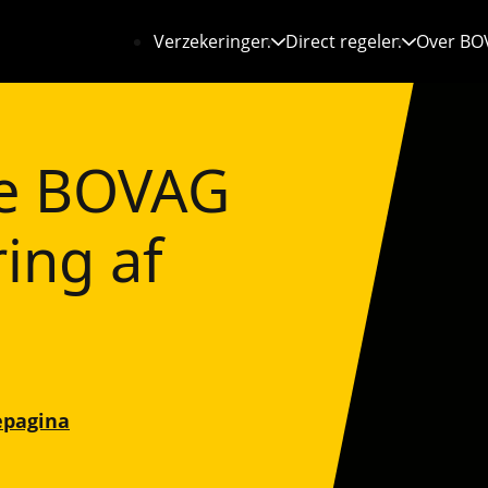
Verzekeringen
Direct regelen
Over BO
 de BOVAG
ing af
cepagina