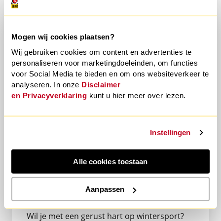
sneeuwkettingen: wat is
verplicht?
Mogen wij cookies plaatsen?
In veel wintersportlanden zijn winterbanden
Wij gebruiken cookies om content en advertenties te
en/of sneeuwkettingen verplicht. In
personaliseren voor marketingdoeleinden, om functies
Duitsland, Oostenrijk, Zwitserland, Frankrijk
voor Social Media te bieden en om ons websiteverkeer te
en Italië
gelden strenge regels: rijd je zonder
analyseren. In onze
Disclaimer
de juiste banden en raak je betrokken bij een
en
Privacyverklaring
kunt u hier meer over lezen.
ongeval, dan kan dat gevolgen hebben voor
je aansprakelijkheid en verzekering.
Bovendien riskeer je een boete. Zorg er dus
Instellingen
voor dat je op de hoogte bent van de regels
in jouw bestemming en voorkom risico’s.
Alle cookies toestaan
Goed voorbereid op weg?
Aanpassen
Controleer je dekking!
Wil je met een gerust hart op wintersport?