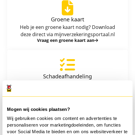
Groene kaart
Heb je een groene kaart nodig? Download
deze direct via mijnverzekeringsportaal.nl
Vraag een groene kaart aan
Schadeafhandeling
Wil je meer weten over onze
schadeafhandeling? Wij leggen het je uit.
Ontdek onze schadeafhandeling
Mogen wij cookies plaatsen?
Wij gebruiken cookies om content en advertenties te
personaliseren voor marketingdoeleinden, om functies
voor Social Media te bieden en om ons websiteverkeer te
Procedure bij pech