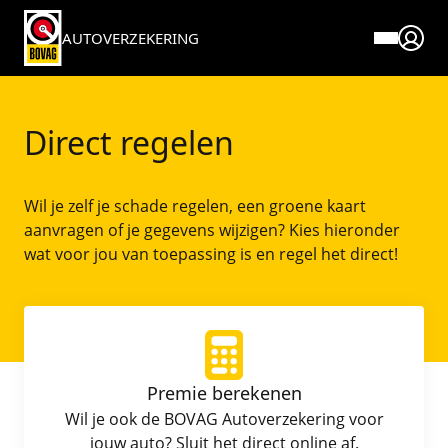
AUTOVERZEKERING
Over BOVAG verzekeringen
Service en contact
Verzekeringen
Direct regelen
Direct regelen
Premie berekenen Autoverzekering
Voor autobedrijven
Autoverzekering
Direct regelen
Wil je zelf je schade regelen, een groene kaart
Meestgestelde vragen
Schade melden
Pechhulp
Blogs
aanvragen of je gegevens wijzigen? Kies hieronder
wat voor jou van toepassing is en regel het direct!
Documenten en downloads
Elektrische autoverzekering
Wijziging doorgeven
Reviews
BOVAG Pechhulp afsluiten
Caravanverzekering
Klantenservice
Fraudebeleid
Oldtimerverzekering
Klachtenprocedure
Premie berekenen
Wil je ook de BOVAG Autoverzekering voor
Motorverzekering
jouw auto? Sluit het direct online af.