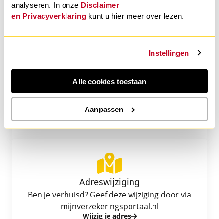
analyseren. In onze
Disclaimer
Wil je meer weten over onze pechprocedure?
en
Privacyverklaring
kunt u hier meer over lezen.
We leggen het uit.
Ontdek onze pechprocedure
Instellingen
Alle cookies toestaan
Voertuigwijziging
Heb je een nieuwe auto? Geef deze wijziging
Aanpassen
door via mijnverzekeringsportaal.nl
Wijzig je voertuig
Adreswijziging
Ben je verhuisd? Geef deze wijziging door via
mijnverzekeringsportaal.nl
Wijzig je adres