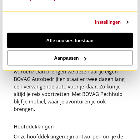
je altijd verzekerd van hulp, waar je ook bent.
Instellingen
Altijd mobiel met BOVAG Pechhulp
In maar liefst driekwart van de gevallen helpen
Alle cookies toestaan
we je direct weer op weg. Als je auto niet ter
plekke gerepareerd kan worden, brengen we
deze naar de dichtstbijzijnde locatie. Kan je
Aanpassen
auto daar niet binnen één dag gerepareerd
worden? Dan brengen we deze naar je eigen
BOVAG Autobedrijf en staat er twee dagen lang
een vervangende auto voor je klaar. Zo kun je
altijd je reis voortzetten. Met BOVAG Pechhulp
blijf je mobiel, waar je avonturen je ook
brengen.
Hoofddekkingen
Onze hoofddekkingen zijn ontworpen om je de