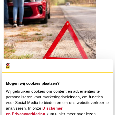
Met BOVAG Pechhulp profiteer je van een
uitgebreide dekking die perfect aansluit bij jouw
Mogen wij cookies plaatsen?
behoeften. Je kunt kiezen uit twee
Wij gebruiken cookies om content en advertenties te
dekkingsopties: Nederland (inclusief thuis) of
personaliseren voor marketingdoeleinden, om functies
Nederland + Europa. Onze basisdekking biedt
voor Social Media te bieden en om ons websiteverkeer te
altijd vervangend vervoer, dekking bij
analyseren. In onze
Disclaimer
nalatigheid en 24/7 pechhulp onderweg. Zo ben
en
Privacyverklaring
kunt u hier meer over lezen.