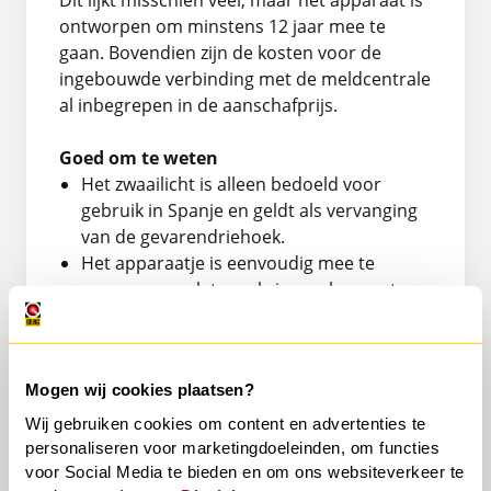
Dit lijkt misschien veel, maar het apparaat is
ontworpen om minstens 12 jaar mee te
gaan. Bovendien zijn de kosten voor de
ingebouwde verbinding met de meldcentrale
al inbegrepen in de aanschafprijs.
Goed om te weten
Het zwaailicht is alleen bedoeld voor
gebruik in Spanje en geldt als vervanging
van de gevarendriehoek.
Het apparaatje is eenvoudig mee te
nemen, maar let op als je een huurauto
gebruikt. Zorg dat je na afloop controleert
of je baken nog aanwezig is.
Mogen wij cookies plaatsen?
Altijd voorbereid op reis
Bij BOVAG Autoverzekering vinden we
Wij gebruiken cookies om content en advertenties te
veiligheid op de weg belangrijk, waar je ook
personaliseren voor marketingdoeleinden, om functies
rijdt. Bereid je goed voor op de nieuwe
voor Social Media te bieden en om ons websiteverkeer te