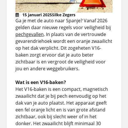
Fietsverzekering
15 januari 2025
Silke Zegers
Ga je met de auto naar Spanje? Vanaf 2026
gelden daar nieuwe regels voor veiligheid bij
Aanvullende verzekeringen
pechgevallen
. In plaats van de vertrouwde
gevarendriehoek wordt een oranje zwaailicht
Alle verzekeringen
op het dak verplicht. Dit zogeheten V16-
baken zorgt ervoor dat je auto beter
zichtbaar is en vergroot de veiligheid voor
jou en andere weggebruikers.
Wat is een V16-baken?
Het V16-baken is een compact, magnetisch
zwaailicht dat je bij pech eenvoudig op het
dak van je auto plaatst. Het apparaat geeft
een fel oranje licht en is van grote afstand
zichtbaar, ook bij slecht weer of in het
donker. Het zwaailicht blijft minimaal 30