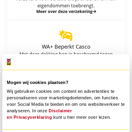
eigendommen toebrengt.
Meer over deze verzekering
Fietsverzekering
Aanvullende verzekeringen
Alle verzekeringen
WA+ Beperkt Casco
Met deze dekking ben je beschermd tegen
wettelijke aansprakelijkheid en heb je extra
bescherming bij schade aan jouw auto.
Meer over deze verzekering
Mogen wij cookies plaatsen?
Wij gebruiken cookies om content en advertenties te
personaliseren voor marketingdoeleinden, om functies
voor Social Media te bieden en om ons websiteverkeer te
WA+ Volledig Casco (allrisk)
analyseren. In onze
Disclaimer
Deze dekking biedt een complete bescherming
en
Privacyverklaring
kunt u hier meer over lezen.
en is beschikbaar in drie varianten: Compact,
Compleet en Comfort.