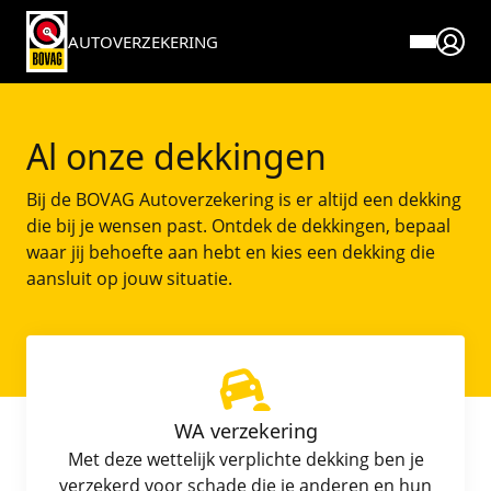
AUTOVERZEKERING
Over BOVAG verzekeringen
Service en contact
Verzekeringen
Direct regelen
Al onze dekkingen
Premie berekenen Autoverzekering
Voor autobedrijven
Autoverzekering
Direct regelen
Bij de BOVAG Autoverzekering is er altijd een dekking
die bij je wensen past. Ontdek de dekkingen, bepaal
Meestgestelde vragen
Schade melden
Pechhulp
Blogs
waar jij behoefte aan hebt en kies een dekking die
aansluit op jouw situatie.
Documenten en downloads
Elektrische autoverzekering
Wijziging doorgeven
Reviews
BOVAG Pechhulp afsluiten
Caravanverzekering
Klantenservice
Fraudebeleid
Oldtimerverzekering
Klachtenprocedure
WA verzekering
Met deze wettelijk verplichte dekking ben je
Motorverzekering
verzekerd voor schade die je anderen en hun