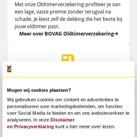
Met onze Oldtimerverzekering profiteer je van
een lage, vaste premie zonder terugval na
schade. Je kiest zelf de dekking die het beste bij
jouw oldtimer past.
Meer over BOVAG Oldtimerverzekering
BOVAG Caravanverzekering
Onze BOVAG Caravanverzekering biedt een
uitstekende dekking tegen een scherpe prijs.
Mogen wij cookies plaatsen?
Profiteer van standaard hagelschade,
Wij gebruiken cookies om content en advertenties te
nieuwwaarderegeling tot 5 jaar en meer!
personaliseren voor marketingdoeleinden, om functies
meer over BOVAG Caravanverzekering
voor Social Media te bieden en om ons websiteverkeer te
analyseren. In onze
Disclaimer
en
Privacyverklaring
kunt u hier meer over lezen.