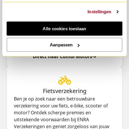
Motorverzekering
Instellingen
Voor jouw motorverzekering kun je via BOVAG
Autoverzekering terecht bij Combi Motors
Verzekeringen. Vind hier een
Alle cookies toestaan
motorverzekering met de beste voorwaarden
en een scherpe premie, zoals je van ons
Aanpassen
gewend bent.
Direct naar Combi Motors
Fietsverzekering
Ben je op zoek naar een betrouwbare
verzekering voor uw fiets, e-bike, scooter of
motor? Ontdek scherpe premies en
uitstekende voorwaarden bij ENRA
Verzekeringen en geniet zorgeloos van jouw